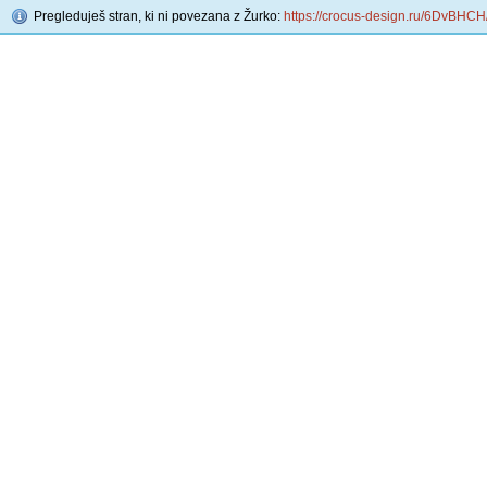
Pregleduješ stran, ki ni povezana z Žurko:
https://crocus-design.ru/6DvBHC