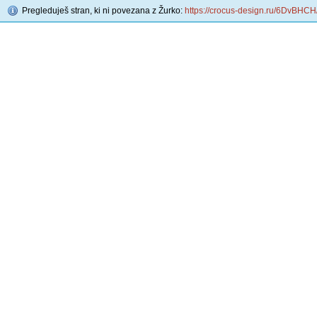
Pregleduješ stran, ki ni povezana z Žurko:
https://crocus-design.ru/6DvBHC