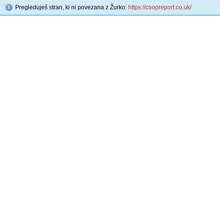
Pregleduješ stran, ki ni povezana z Žurko:
https://coopreport.co.uk/