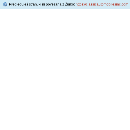
Pregleduješ stran, ki ni povezana z Žurko:
https://classicautomobilesinc.com