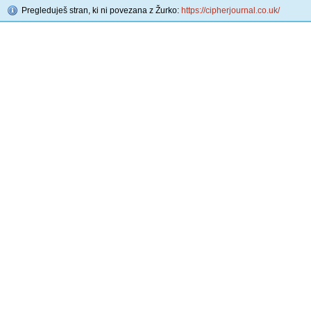
Pregleduješ stran, ki ni povezana z Žurko:
https://cipherjournal.co.uk/