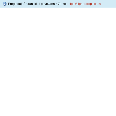
Pregleduješ stran, ki ni povezana z Žurko:
https://cipherdrop.co.uk/