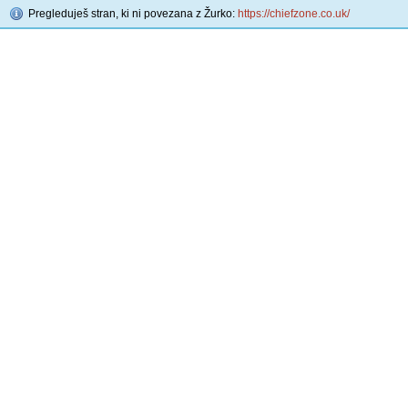
Pregleduješ stran, ki ni povezana z Žurko:
https://chiefzone.co.uk/