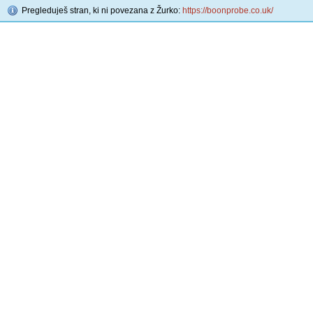
Pregleduješ stran, ki ni povezana z Žurko:
https://boonprobe.co.uk/