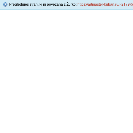
Pregleduješ stran, ki ni povezana z Žurko:
https://artmaster-kuban.ru/F2T7