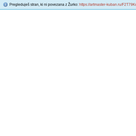
Pregleduješ stran, ki ni povezana z Žurko:
https://artmaster-kuban.ru/F2T79K