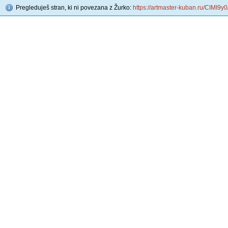
Pregleduješ stran, ki ni povezana z Žurko:
https://artmaster-kuban.ru/CIMI9