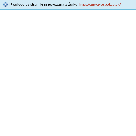
Pregleduješ stran, ki ni povezana z Žurko:
https://airwavespot.co.uk/