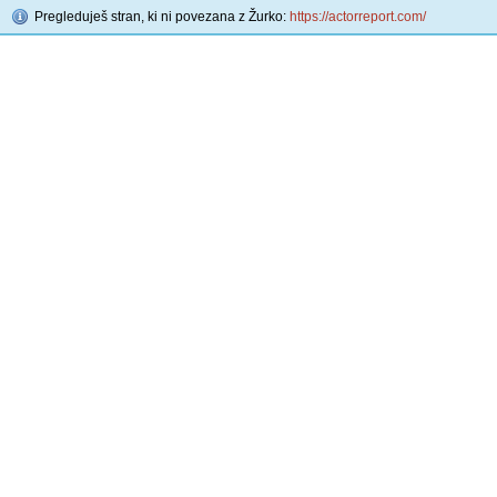
Pregleduješ stran, ki ni povezana z Žurko:
https://actorreport.com/