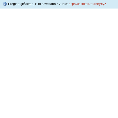
Pregleduješ stran, ki ni povezana z Žurko:
https://InfinitesJourney.xyz