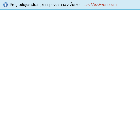
Pregleduješ stran, ki ni povezana z Žurko:
https://AssEvent.com