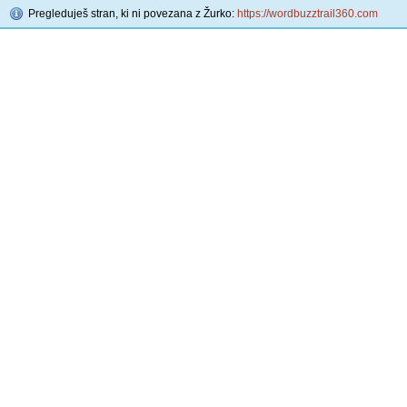
Pregleduješ stran, ki ni povezana z Žurko:
https://wordbuzztrail360.com