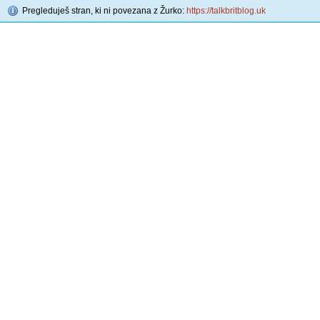
Pregleduješ stran, ki ni povezana z Žurko:
https://talkbritblog.uk