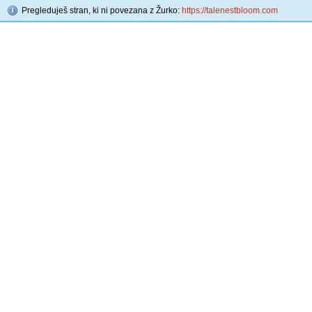
Pregleduješ stran, ki ni povezana z Žurko:
https://talenestbloom.com