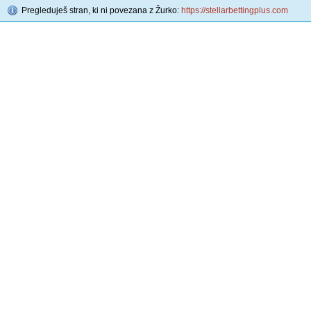
Pregleduješ stran, ki ni povezana z Žurko:
https://stellarbettingplus.com