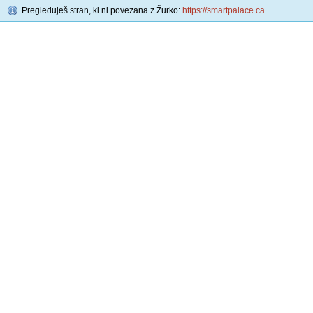
Pregleduješ stran, ki ni povezana z Žurko:
https://smartpalace.ca