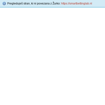
Pregleduješ stran, ki ni povezana z Žurko:
https://smartbettinglab.nl