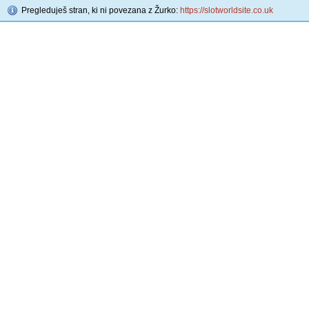
Pregleduješ stran, ki ni povezana z Žurko:
https://slotworldsite.co.uk