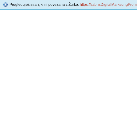
Pregleduješ stran, ki ni povezana z Žurko:
https://sabnsDigitalMarketingProm