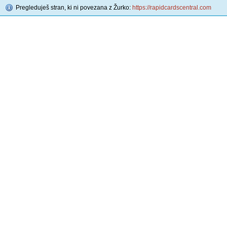
Pregleduješ stran, ki ni povezana z Žurko:
https://rapidcardscentral.com