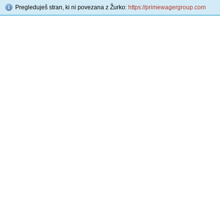
Pregleduješ stran, ki ni povezana z Žurko:
https://primewagergroup.com