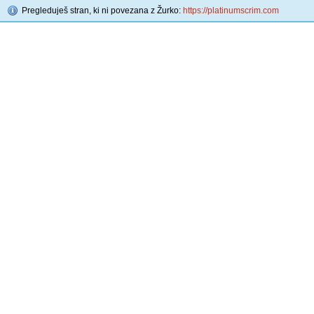
Pregleduješ stran, ki ni povezana z Žurko:
https://platinumscrim.com