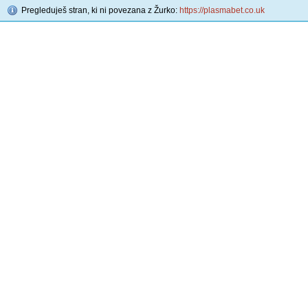
Pregleduješ stran, ki ni povezana z Žurko:
https://plasmabet.co.uk