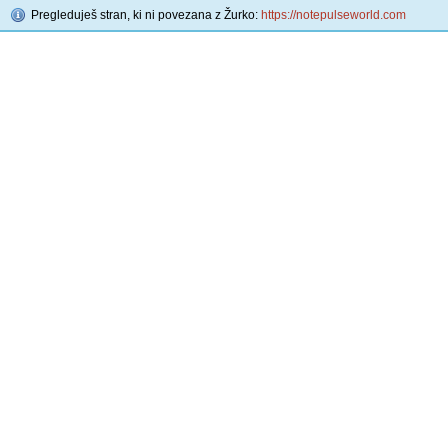
Pregleduješ stran, ki ni povezana z Žurko:
https://notepulseworld.com