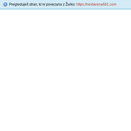
Pregleduješ stran, ki ni povezana z Žurko:
https://nextarena681.com