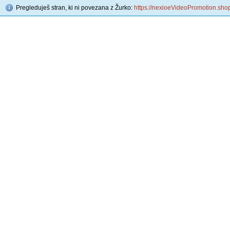
Pregleduješ stran, ki ni povezana z Žurko:
https://nexioeVideoPromotion.sho