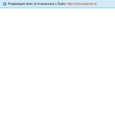
Pregleduješ stran, ki ni povezana z Žurko:
https://lunanetwork.nl