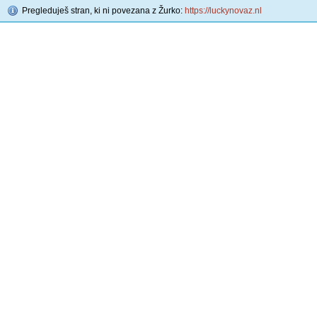
Pregleduješ stran, ki ni povezana z Žurko:
https://luckynovaz.nl