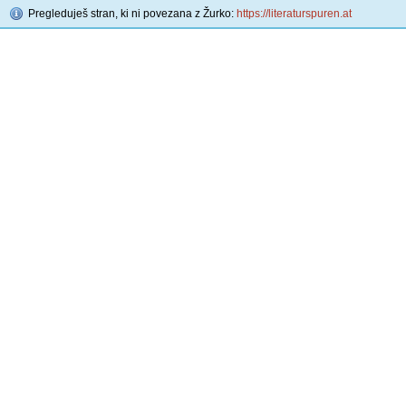
Pregleduješ stran, ki ni povezana z Žurko:
https://literaturspuren.at