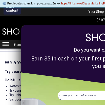
Pregleduješ stran, ki ni povezana z Žurko:
https://linkanewsDigitalMarketin