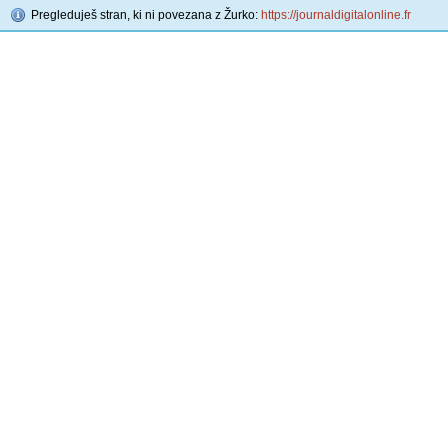
Pregleduješ stran, ki ni povezana z Žurko:
https://journaldigitalonline.fr