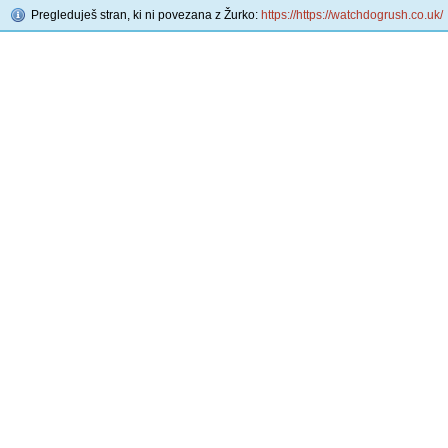
Pregleduješ stran, ki ni povezana z Žurko:
https://https://watchdogrush.co.uk/