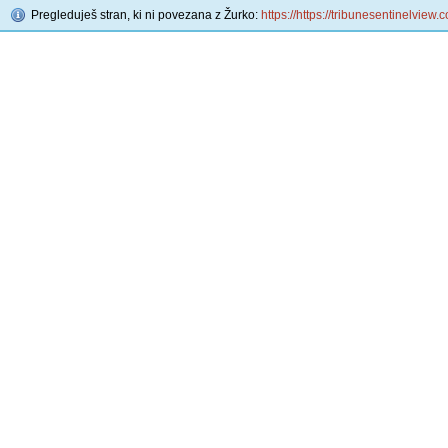
Pregleduješ stran, ki ni povezana z Žurko:
https://https://tribunesentinelview.c