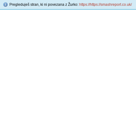
Pregleduješ stran, ki ni povezana z Žurko:
https://https://smashreport.co.uk/