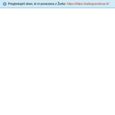
Pregleduješ stran, ki ni povezana z Žurko:
https://https://sallegrandiose.fr/