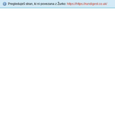
Pregleduješ stran, ki ni povezana z Žurko:
https://https://rundigest.co.uk/