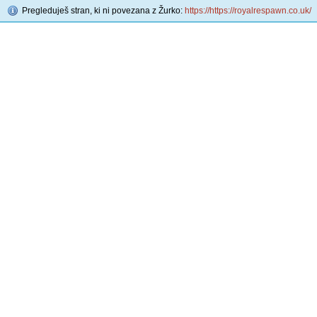
Pregleduješ stran, ki ni povezana z Žurko:
https://https://royalrespawn.co.uk/