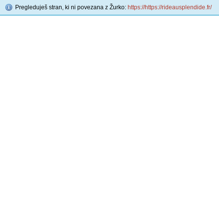
Pregleduješ stran, ki ni povezana z Žurko:
https://https://rideausplendide.fr/