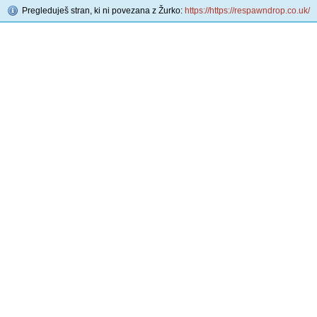
Pregleduješ stran, ki ni povezana z Žurko:
https://https://respawndrop.co.uk/