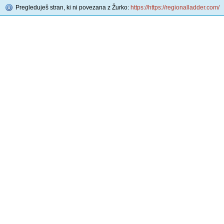
Pregleduješ stran, ki ni povezana z Žurko:
https://https://regionalladder.com/