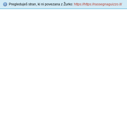
Pregleduješ stran, ki ni povezana z Žurko:
https://https://rassegnaguizzo.it/