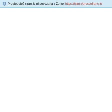
Pregleduješ stran, ki ni povezana z Žurko:
https://https://pressefranc.fr/