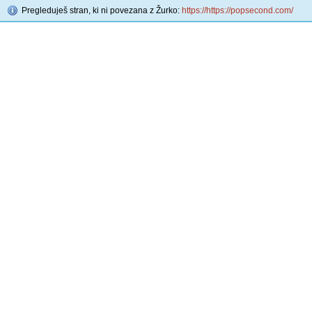
Pregleduješ stran, ki ni povezana z Žurko:
https://https://popsecond.com/