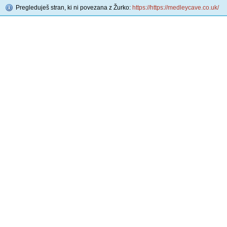
Pregleduješ stran, ki ni povezana z Žurko:
https://https://medleycave.co.uk/