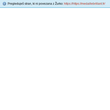
Pregleduješ stran, ki ni povezana z Žurko:
https://https://medaillebrillant.fr/