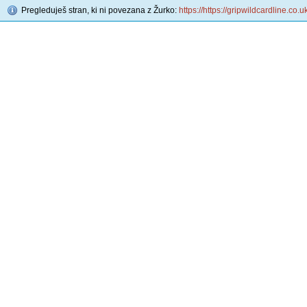
Pregleduješ stran, ki ni povezana z Žurko:
https://https://gripwildcardline.co.u